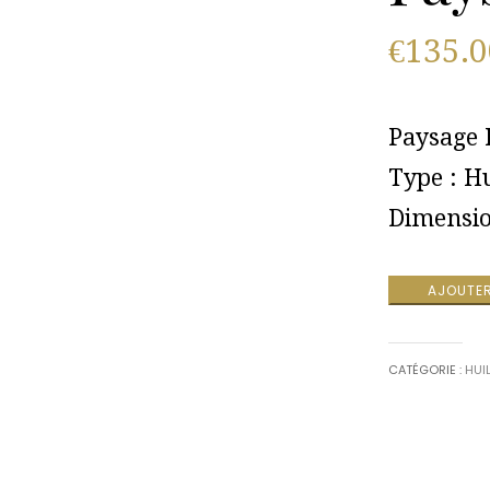
€
135.0
Paysage 
Type : H
Dimensio
AJOUTER
CATÉGORIE :
HUI