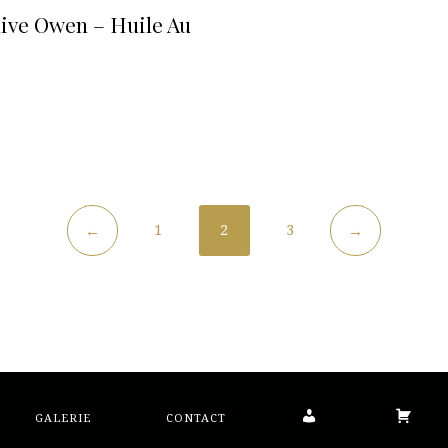
live Owen – Huile Au
1
2
3
←
→
MON
PANI
GALERIE
CONTACT
COMPTE