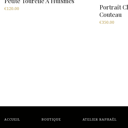
Petite Tourelle À Huismes
Portrait C
€
120.00
Couteau
€
350.00
ACCUEIL
BOUTIQUE
ATELIER RAPHAËL