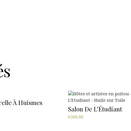
és
relle À Huismes
Salon De L’Étudiant
€
500.00