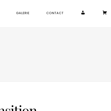
MON COMPTE
P
GALERIE
CONTACT
nsition